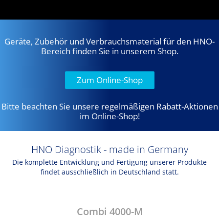
Unternehmen
Über HOMOTH
Geräte, Zubehör und Verbrauchsmaterial für den HNO-
Geschichte
Bereich finden Sie in unserem Shop.
Zertifizierung
Zum Online-Shop
Kontakt
Bitte beachten Sie unsere regelmäßigen Rabatt-Aktionen
Shop
im Online-Shop!
Deutsch
English
HNO Diagnostik - made in Germany
Die komplette Entwicklung und Fertigung unserer Produkte
findet ausschließlich in Deutschland statt.
Combi 4000-M