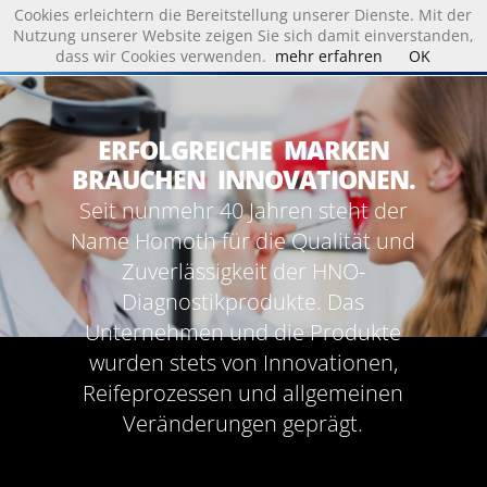
Cookies erleichtern die Bereitstellung unserer Dienste. Mit der
Nutzung unserer Website zeigen Sie sich damit einverstanden,
dass wir Cookies verwenden.
mehr erfahren
OK
Produkte & Lösungen
Audiometrie
ERFOLGREICHE MARKEN
Diagnostik
BRAUCHEN INNOVATIONEN.
Endoskopie
Seit nunmehr 40 Jahren steht der
Funktionsdiagnostik des Mittelohres
Name Homoth für die Qualität und
Kombinationsgeräte
Zuverlässigkeit der HNO-
Vestibular Diagnostik
Diagnostikprodukte. Das
Unternehmen und die Produkte
Support & News
wurden stets von Innovationen,
News
Reifeprozessen und allgemeinen
Downloads
Veränderungen geprägt.
Händler
Download PC Visit