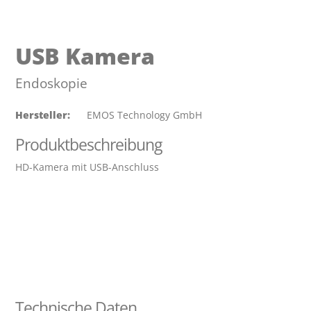
Unternehmen
USB Kamera
Über HOMOTH
Geschichte
Endoskopie
Zertifizierung
Hersteller:
 EMOS Technology GmbH
Kontakt
Produktbeschreibung
Shop
HD-Kamera mit USB-Anschluss
Deutsch
English
Technische Daten