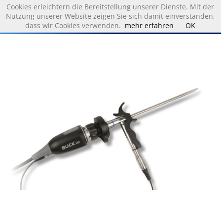
Cookies erleichtern die Bereitstellung unserer Dienste. Mit der
Nutzung unserer Website zeigen Sie sich damit einverstanden,
dass wir Cookies verwenden.
mehr erfahren
OK
Produkte & Lösungen
Audiometrie
Diagnostik
Endoskopie
Funktionsdiagnostik des Mittelohres
Kombinationsgeräte
Vestibular Diagnostik
Support & News
News
Downloads
Händler
Download PC Visit