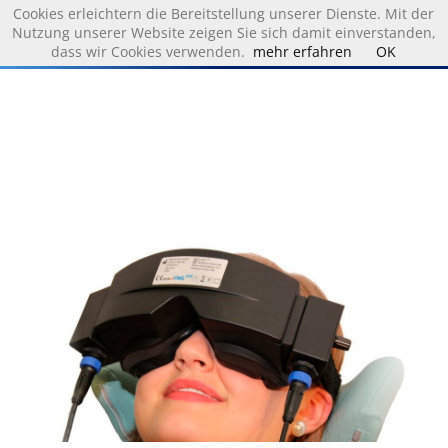
Cookies erleichtern die Bereitstellung unserer Dienste. Mit der
Nutzung unserer Website zeigen Sie sich damit einverstanden,
dass wir Cookies verwenden.
mehr erfahren
OK
Produkte & Lösungen
Audiometrie
Diagnostik
Endoskopie
Funktionsdiagnostik des Mittelohres
Kombinationsgeräte
Vestibular Diagnostik
Support & News
News
Downloads
Händler
Download PC Visit