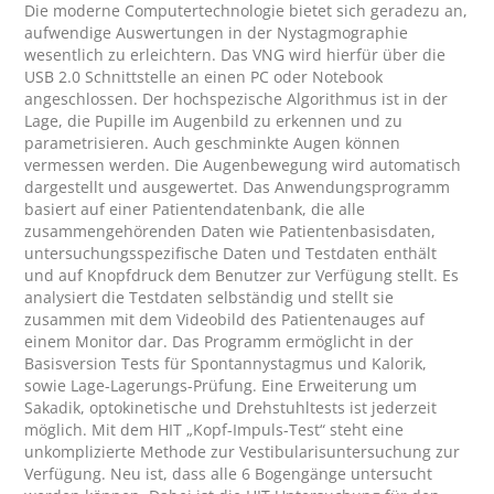
Die moderne Computertechnologie bietet sich geradezu an, 
aufwendige Auswertungen in der Nystagmographie 
wesentlich zu erleichtern. Das VNG wird hierfür über die 
USB 2.0 Schnittstelle an einen PC oder Notebook 
angeschlossen. Der hochspezische Algorithmus ist in der 
Lage, die Pupille im Augenbild zu erkennen und zu 
parametrisieren. Auch geschminkte Augen können 
vermessen werden. Die Augenbewegung wird automatisch 
dargestellt und ausgewertet. Das Anwendungsprogramm 
basiert auf einer Patientendatenbank, die alle 
zusammengehörenden Daten wie Patientenbasisdaten, 
untersuchungsspezifische Daten und Testdaten enthält 
und auf Knopfdruck dem Benutzer zur Verfügung stellt. Es 
analysiert die Testdaten selbständig und stellt sie 
zusammen mit dem Videobild des Patientenauges auf 
einem Monitor dar. Das Programm ermöglicht in der 
Basisversion Tests für Spontannystagmus und Kalorik, 
sowie Lage-Lagerungs-Prüfung. Eine Erweiterung um 
Sakadik, optokinetische und Drehstuhltests ist jederzeit 
möglich. Mit dem HIT „Kopf-Impuls-Test“ steht eine 
unkomplizierte Methode zur Vestibularisuntersuchung zur 
Verfügung. Neu ist, dass alle 6 Bogengänge untersucht 