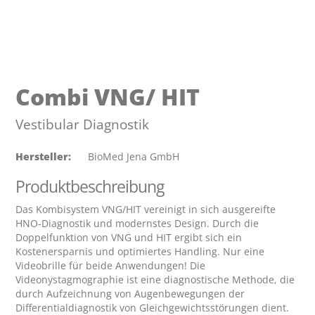
Unternehmen
Über HOMOTH
Geschichte
Zertifizierung
Combi VNG/ HIT
Kontakt
Vestibular Diagnostik
Shop
Hersteller:
 BioMed Jena GmbH
Produktbeschreibung
Deutsch
English
Das Kombisystem VNG/HIT vereinigt in sich ausgereifte 
HNO-Diagnostik und modernstes Design. Durch die 
Doppelfunktion von VNG und HIT ergibt sich ein 
Kostenersparnis und optimiertes Handling. Nur eine 
Videobrille für beide Anwendungen! Die 
Videonystagmographie ist eine diagnostische Methode, die 
durch Aufzeichnung von Augenbewegungen der 
Differentialdiagnostik von Gleichgewichtsstörungen dient. 