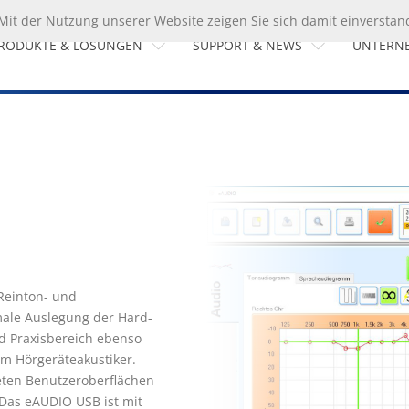
. Mit der Nutzung unserer Website zeigen Sie sich damit einversta
RODUKTE & LÖSUNGEN
SUPPORT & NEWS
UNTERN
News
Über H
Audiometrie
Downloads
Geschich
Diagnostik
Händler
Zertifizie
Endoskopie
Download PC Visit
Funktionsdiagnostik des
Mittelohres
Kombinationsgeräte
estibular Diagnostik
einton- und 
ale Auslegung der Hard- 
nd Praxisbereich ebenso 
m Hörgeräteakustiker.

ten Benutzeroberflächen 
Das eAUDIO USB ist mit 