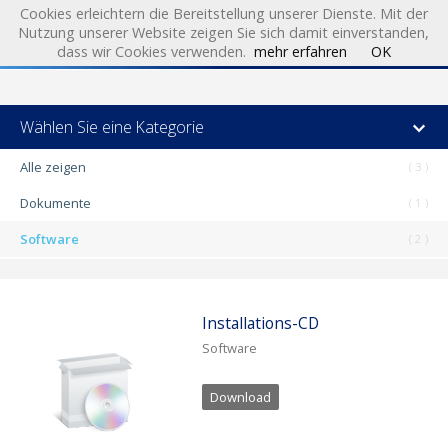
Cookies erleichtern die Bereitstellung unserer Dienste. Mit der
Nutzung unserer Website zeigen Sie sich damit einverstanden,
dass wir Cookies verwenden.
mehr erfahren
OK
Produkte & Lösungen
Audiometrie
Wählen Sie eine Kategorie
Diagnostik
Alle zeigen
( 3 )
Endoskopie
Dokumente
( 1 )
Funktionsdiagnostik des Mittelohres
Kombinationsgeräte
Software
( 2 )
Vestibular Diagnostik
Support & News
Installations-CD
News
Software
Downloads
Download
Händler
Download PC Visit